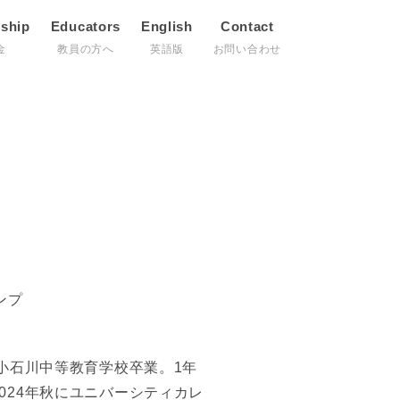
rship
Educators
English
Contact
金
教員の方へ
英語版
お問い合わせ
o
ンプ
立小石川中等教育学校卒業。1年
024年秋にユニバーシティカレ