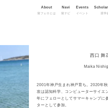
About
Navi
Events
Schola
留フェロとは
留ナビ
イベント
奨学
西口 舞
Maika Nishi
2001年神戸生まれ神戸育ち。2020年秋にP
攻は認知科学、コンピューターサイエン
年にフェローとしてサマーキャンプに参
ターとして参加。