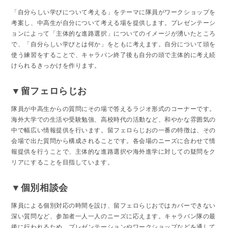
「自分らしい学びについて考える」をテーマに隊員がワークショップを
考案し、中高生が自分について考える場を提供します。プレゼンテーシ
ョンによって「主体的な進路選択」についてのイメージが湧いたところ
で、「自分らしい学びとは何か」をともに考えます。自分について頭を
使う練習をすることで、キャラバン終了後も自分の頭で主体的に考え続
けられるきっかけを作ります。
▼留フェロらじお
隊員が中高生からの質問にその場で答えるラジオ形式のコーナーです。
海外大学での生活や受験勉強、高校時代の活動など、和やかな雰囲気の
中で幅広い情報提供を行います。留フェロらじおの一番の特徴は、その
会場で出た質問から構成されることです。各会場のニーズに合わせて情
報提供を行うことで、主体的な進路選択や海外進学に対しての疑問をク
リアにすることを目指しています。
▼個別相談会
隊員による個別対応の時間を設け、留フェロらじおではカバーできない
深い質問など、参加者一人一人のニーズに応えます。キャラバン隊の最
後に行われるため、プレゼンテーションやワークショップなどを通して