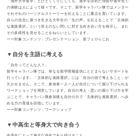
「海外大学進学」とひとくくりにしても、進学を決めた理由や進学先で
の体験は人によって様々です。そこで、留学キャラバン隊ではメンター
それぞれのパーソナルストーリーを伝えることに重点を置いています。
自らの信念に基づき生きる大学生の「生の声」を伝えることで「主体的
な進路選択」という答えのない問いに対する向き合い方を例示し、また
その多様性を見せることをねらいとしています。
ーー対象コンテンツ：プレゼンテーション、留フェロらじお
▼自分を主語に考える
「自分ってどんな人？」
留学キャラバン隊では、単なる留学情報提供にとどまらないサポートを
行っています。「主体的な進路選択」には「自分の頭で考えること」が
欠かせません。そこで、参加者一人一人が自分について掘り下げられる
ワークショップを用意しています。自分の考え・思いの掘り下げ方を学
ぶことで、キャラバン隊参加後も自分の力で「主体的な進路選択」へ歩
める力の育成を目指しています。
ーー対象コンテンツ：ワークショップ
▼中高生と等身大で向き合う
中高生にとって身近な存在であり続けること。