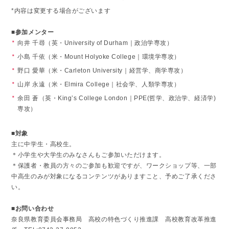
*内容は変更する場合がございます
■参加メンター
向井 千尋（英・University of Durham｜政治学専攻）
小島 千依（米・Mount Holyoke College｜環境学専攻）
野口 愛華（米・Carleton University｜経営学、商学専攻）
山岸 永遠（米・Elmira College｜社会学、人類学専攻）
余田 蒼（英・King’s College London｜PPE(哲学、政治学、経済学)
専攻）
■対象
主に中学生・高校生。
＊小学生や大学生のみなさんもご参加いただけます。
＊保護者・教員の方々のご参加も歓迎ですが、ワークショップ等、一部
中高生のみが対象になるコンテンツがありますこと、予めご了承くださ
い。
■お問い合わせ
奈良県教育委員会事務局 高校の特色づくり推進課 高校教育改革推進