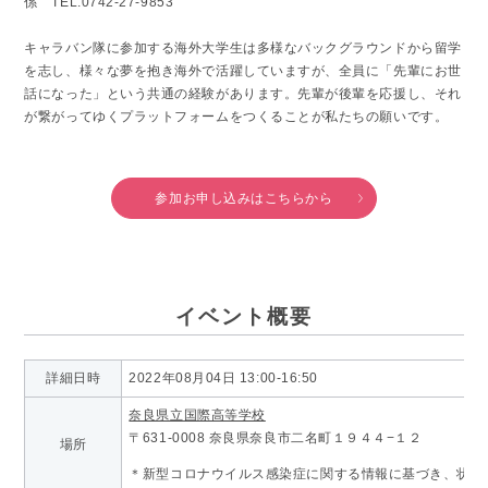
係 TEL:0742-27-9853
キャラバン隊に参加する海外大学生は多様なバックグラウンドから留学
を志し、様々な夢を抱き海外で活躍していますが、全員に「先輩にお世
話になった」という共通の経験があります。先輩が後輩を応援し、それ
が繋がってゆくプラットフォームをつくることが私たちの願いです。
参加お申し込みはこちらから
イベント概要
詳細日時
2022年08月04日 13:00-16:50
奈良県立国際高等学校
〒631-0008 奈良県奈良市二名町１９４４−１２
場所
＊新型コロナウイルス感染症に関する情報に基づき、状況