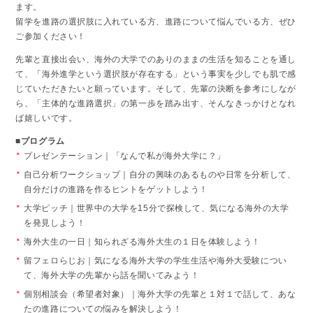
ます。
留学を進路の選択肢に入れている方、進路について悩んでいる方、ぜひ
ご参加ください！
先輩と直接出会い、海外の大学でのありのままの生活を知ることを通し
て、「海外進学という選択肢が存在する」という事実を少しでも肌で感
じていただきたいと願っています。そして、先輩の決断を参考にしなが
ら、「主体的な進路選択」の第一歩を踏み出す、そんなきっかけとなれ
ば嬉しいです。
■プログラム
プレゼンテーション｜「なんで私が海外大学に？」
自己分析ワークショップ｜自分の興味のあるものや日常を分析して、
自分だけの進路を作るヒントをゲットしよう！
大学ピッチ｜世界中の大学を15分で探検して、気になる海外の大学
を発見しよう！
海外大生の一日｜知られざる海外大生の１日を体験しよう！
留フェロらじお｜気になる海外大学の学生生活や海外大受験につい
て、海外大学の先輩から話を聞いてみよう！
個別相談会（希望者対象）｜海外大学の先輩と１対１で話して、あな
たの進路についての悩みを解決しよう！