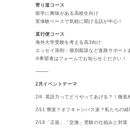
寄り道コース
留学に興味がある高校生向け
実体験ベースで気軽に聞ける話が中心！
直行便コース
海外大学受験を考える高3向け
エッセイ添削・個別面談など進路サポートあ
※希望者はフォームでお知らせください！
⸻
2月イベントテーマ
2/4 英語力ってどうやってあげる？！徹底
2/11 寮派？オフキャンパス派？私たちの
2/18「正規」「交換」受験の仕組みと対策