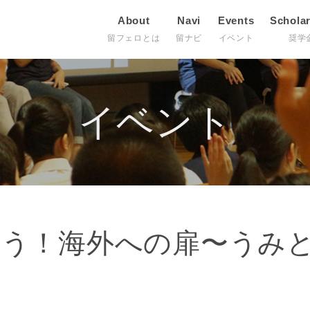
About
Navi
Events
Schola
留フェロとは
留ナビ
イベント
奨学
イベント
そう！海外への扉〜うみ