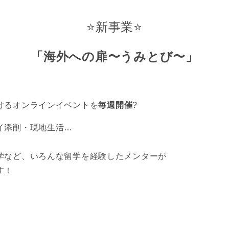
⭐️新事業⭐️
「海外への扉〜うみとび〜」
けるオンラインイベントを
毎週開催
?
イ添削・現地生活…
学など、いろんな留学を経験したメンターが
す！