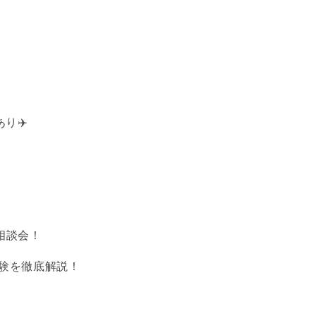
り✈️
相談会！
経験を徹底解説！