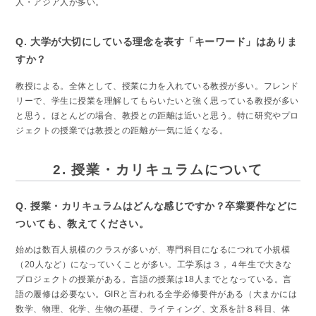
人・アジア人が多い。
Q. 大学が大切にしている理念を表す「キーワード」はありま
すか？
教授による。全体として、授業に力を入れている教授が多い。フレンド
リーで、学生に授業を理解してもらいたいと強く思っている教授が多い
と思う。ほとんどの場合、教授との距離は近いと思う。特に研究やプロ
ジェクトの授業では教授との距離が一気に近くなる。
2. 授業・カリキュラムについて
Q. 授業・カリキュラムはどんな感じですか？卒業要件などに
ついても、教えてください。
始めは数百人規模のクラスが多いが、専門科目になるにつれて小規模
（20人など）になっていくことが多い。工学系は３，４年生で大きな
プロジェクトの授業がある。言語の授業は18人までとなっている。言
語の履修は必要ない。GIRと言われる全学必修要件がある（大まかには
数学、物理、化学、生物の基礎、ライティング、文系を計８科目、体