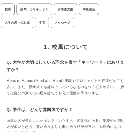
校風
授業・カリキュラム
留学生支援
学生生活
大学の周りの地域
本音
メッセージ
1. 校風について
Q. 大学が大切にしている理念を表す「キーワード」はありま
すか？
Mens et Manus (Mind and Hand).実験やプロジェクトの授業がとても
多い。また、授業外でも趣味でいろいろなものをつくる人が多い。（例
えば自分の寮では小屋を建ててお化け屋敷を手作りする）
Q. 学生は、どんな雰囲気ですか？
面白い人が多い。ハッキング（いたずら）の文化がある。愛校心が強い
人が多いと思う。競い合うよりも助け合う精神が強い。人種的には白