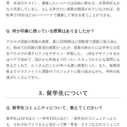
育、水泳のテスト）。履修したいコースは自由に取れる。文系科目もか
なり充実しているし、もしも学びたい授業が開講されていなければ、自
転車で20分ほどのハーバードで履修して単位を使うことができる。
Q. 何か印象に残っている授業はありましたか？
アナログ回路の実験の授業。週に20時間ほど実験室で課題に取り組ん
だ。初めての回路の実習の授業だったが、授業の終わりには手作りの完
全アナログの電子ピアノをデザイン・作製した。（何をデザインするか
はペアで決めて、設計から作成まで行った）スタッフがどんな質問にも
答えてくれて、たくさんのことが学べる濃い授業だった。また、毎晩深
夜までクラスメイトと課題やプロジェクトに取り組みながら、学科の友
達がたくさんできた。
3. 留学生について
Q. 留学生コミュニティについて、教えてください？
留学生は10％ほど（一学年100人ほど）・留学生のコミュニティより
も、それぞれアメリカ人と混ざって寮・専攻・クラブなどのコミュニテ