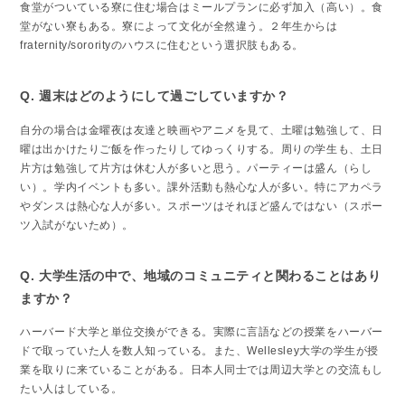
食堂がついている寮に住む場合はミールプランに必ず加入（高い）。食
堂がない寮もある。寮によって文化が全然違う。２年生からは
fraternity/sororityのハウスに住むという選択肢もある。
Q. 週末はどのようにして過ごしていますか？
自分の場合は金曜夜は友達と映画やアニメを見て、土曜は勉強して、日
曜は出かけたりご飯を作ったりしてゆっくりする。周りの学生も、土日
片方は勉強して片方は休む人が多いと思う。パーティーは盛ん（らし
い）。学内イベントも多い。課外活動も熱心な人が多い。特にアカペラ
やダンスは熱心な人が多い。スポーツはそれほど盛んではない（スポー
ツ入試がないため）。
Q. 大学生活の中で、地域のコミュニティと関わることはあり
ますか？
ハーバード大学と単位交換ができる。実際に言語などの授業をハーバー
ドで取っていた人を数人知っている。また、Wellesley大学の学生が授
業を取りに来ていることがある。日本人同士では周辺大学との交流もし
たい人はしている。