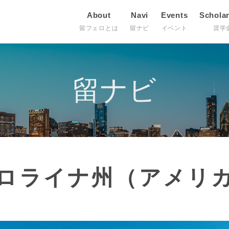
About
Navi
Events
Schola
留フェロとは
留ナビ
イベント
奨学
留ナビ
ロライナ州（アメリ