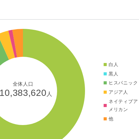
白人
黒人
ヒスパニック
全体人口
10,383,620
アジア人
人
ネイティブア
メリカン
他