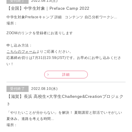
受付終了
2022.08.13(土)
【全国】中学生対象｜Preface Camp 2022
中学生対象Prefaceキャンプ 詳細 コンテンツ 自己分析ワークシ...
場所：
ZOOMのリンクを登録者にお送りします
申し込み方法：
こちらのフォーム
よりご応募ください。
応募締め切りは7月31日23:59(JST)です。お早めにお申し込みくださ
い！
詳細
受付終了
2022.08.10(水)
【滋賀】長浜 高校生×大学生Challenge&Creationプロジェク
ト
「やりたいことが分からない」を解決！ 夏期講習と部活でいそがしい
夏休み。進路を考える時間...
場所：