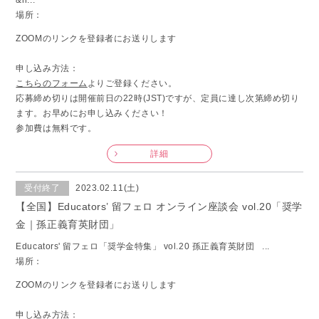
&n...
場所：
ZOOMのリンクを登録者にお送りします
申し込み方法：
こちらのフォーム
よりご登録ください。
応募締め切りは開催前日の22時(JST)ですが、定員に達し次第締め切り
ます。お早めにお申し込みください！
参加費は無料です。
詳細
受付終了
2023.02.11(土)
【全国】Educators’ 留フェロ オンライン座談会 vol.20「奨学
金｜孫正義育英財団」
Educators' 留フェロ「奨学金特集」 vol.20 孫正義育英財団 ...
場所：
ZOOMのリンクを登録者にお送りします
申し込み方法：