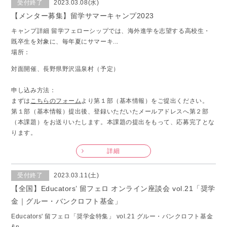
受付終了
2023.03.08(水)
【メンター募集】留学サマーキャンプ2023
キャンプ詳細 留学フェローシップでは、海外進学を志望する高校生・
既卒生を対象に、毎年夏にサマーキ...
場所：
対面開催、長野県野沢温泉村（予定）
申し込み方法：
まずは
こちらのフォーム
より第１部（基本情報）をご提出ください。
第１部（基本情報）提出後、登録いただいたメールアドレスへ第２部
（本課題）をお送りいたします。本課題の提出をもって、応募完了とな
ります。
詳細
受付終了
2023.03.11(土)
【全国】Educators’ 留フェロ オンライン座談会 vol.21「奨学
金｜グルー・バンクロフト基金」
Educators' 留フェロ「奨学金特集」 vol.21 グルー・バンクロフト基金