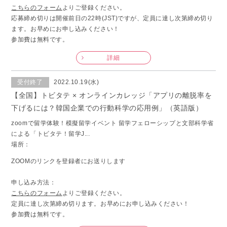
こちらのフォーム
よりご登録ください。
応募締め切りは開催前日の22時(JST)ですが、定員に達し次第締め切り
ます。お早めにお申し込みください！
参加費は無料です。
詳細
受付終了
2022.10.19(水)
【全国】トビタテ × オンラインカレッジ「アプリの離脱率を
下げるには？韓国企業での行動科学の応用例」（英語版）
zoomで留学体験！模擬留学イベント 留学フェローシップと文部科学省
による「トビタテ！留学J...
場所：
ZOOMのリンクを登録者にお送りします
申し込み方法：
こちらのフォーム
よりご登録ください。
定員に達し次第締め切ります。お早めにお申し込みください！
参加費は無料です。