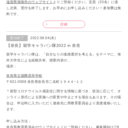
滋賀県湖南市のウェブサイト
よりご登録ください。定員（20名）に達
し次第、受付を終了します。お早めにお申し込みください！参加費は無
料です。
詳細
受付終了
2022.08.04(木)
【奈良】留学キャラバン隊2022 in 奈良
留学キャラバン隊は、「自分なりの進路選択を考える」をテーマに、海
外大学生による経験共有、授業内容の...
場所：
奈良県立国際高等学校
〒631-0008 奈良県奈良市二名町１９４４−１２
＊新型コロナウイルス感染症に関する情報に基づき、状況に応じて、オ
ンライン形式による実施への変更や中止とする場合もあります。その場
合は、申込時に入力いただく連絡先に県教育委員会より直接連絡いたし
ます。
申し込み方法：
奈良県教育委員会のウェブサイト
よりご登録ください。募集開始は7月