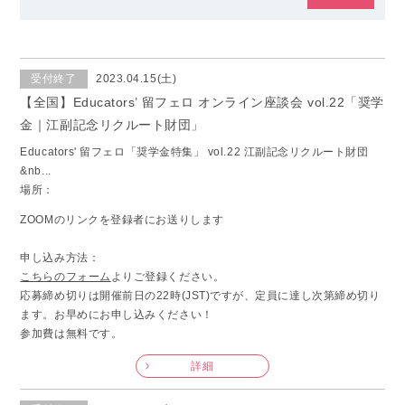
受付終了
2023.04.15(土)
【全国】Educators’ 留フェロ オンライン座談会 vol.22「奨学
金｜江副記念リクルート財団」
Educators' 留フェロ「奨学金特集」 vol.22 江副記念リクルート財団
&nb...
場所：
ZOOMのリンクを登録者にお送りします
申し込み方法：
こちらのフォーム
よりご登録ください。
応募締め切りは開催前日の22時(JST)ですが、定員に達し次第締め切り
ます。お早めにお申し込みください！
参加費は無料です。
詳細