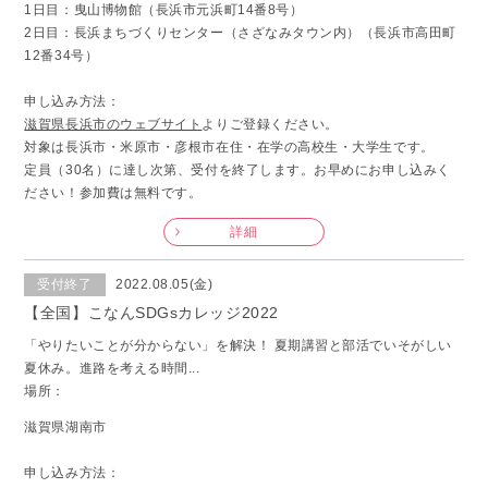
1日目：曳山博物館（長浜市元浜町14番8号）
2日目：長浜まちづくりセンター（さざなみタウン内）（長浜市高田町
12番34号）
申し込み方法：
滋賀県長浜市のウェブサイト
よりご登録ください。
対象は長浜市・米原市・彦根市在住・在学の高校生・大学生です。
定員（30名）に達し次第、受付を終了します。お早めにお申し込みく
ださい！参加費は無料です。
詳細
受付終了
2022.08.05(金)
【全国】こなんSDGsカレッジ2022
「やりたいことが分からない」を解決！ 夏期講習と部活でいそがしい
夏休み。進路を考える時間...
場所：
滋賀県湖南市
申し込み方法：