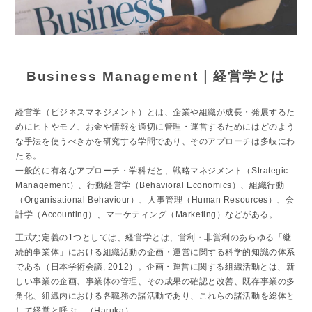
Business Management｜経営学とは
経営学（ビジネスマネジメント）とは、企業や組織が成長・発展するた
めにヒトやモノ、お金や情報を適切に管理・運営するためにはどのよう
な手法を使うべきかを研究する学問であり、そのアプローチは多岐にわ
たる。
一般的に有名なアプローチ・学科だと、戦略マネジメント（Strategic
Management）、行動経営学（Behavioral Economics）、組織行動
（Organisational Behaviour）、人事管理（Human Resources）、会
計学（Accounting）、マーケティング（Marketing）などがある。
正式な定義の1つとしては、経営学とは、営利・非営利のあらゆる「継
続的事業体」における組織活動の企画・運営に関する科学的知識の体系
である（日本学術会議, 2012）。企画・運営に関する組織活動とは、新
しい事業の企画、事業体の管理、その成果の確認と改善、既存事業の多
角化、組織内における各職務の諸活動であり、これらの諸活動を総体と
して経営と呼ぶ。（Haruka）