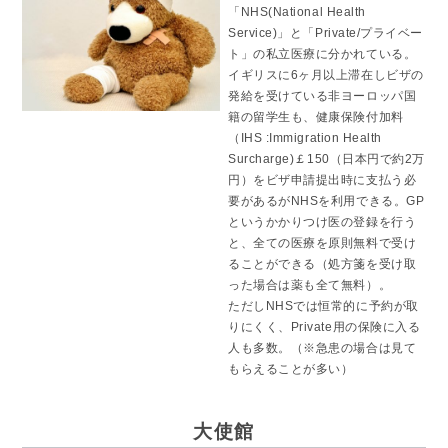
「NHS(National Health
Service)」と「Private/プライベー
ト」の私立医療に分かれている。
イギリスに6ヶ月以上滞在しビザの
発給を受けている非ヨーロッパ国
籍の留学生も、健康保険付加料
（IHS :Immigration Health
Surcharge)￡150（日本円で約2万
円）をビザ申請提出時に支払う必
要があるがNHSを利用できる。GP
というかかりつけ医の登録を行う
と、全ての医療を原則無料で受け
ることができる（処方箋を受け取
った場合は薬も全て無料）。
ただしNHSでは恒常的に予約が取
りにくく、Private用の保険に入る
人も多数。（※急患の場合は見て
もらえることが多い）
大使館