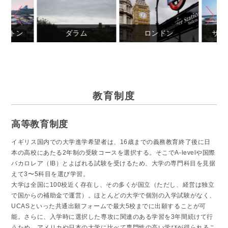
Next
Previous
プトン
ダラム
ロンドン
サウ
教育制度
高等教育制度
イギリス国内での大学進学希望者は、16歳までの義務教育終了後に日
本の高校にあたる2年制の受験コースを選択する。そこでA-levelや国際
バカロレア（IB）とよばれる試験を受けるため、大学の専門科目を見据
えて3〜5科目を選び学習。
大学は全国に100校近く存在し、その多くが国立（ただし、経営は独立
で国からの補助金で運営）。ほとんどの大学で個別の入学試験がなく、
UCASといった共通出願フォームで最大5校までに出願することが可
能。さらに、入学時に選択した専攻に関連のある学習を3年間続けて行
うため、アメリカや日本の大学に比べて専門性の高い学びが得られるこ