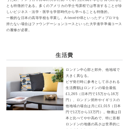
とも特徴的である。多くのアメリカの学士号課程では専攻することが珍
しいビジネス・法学・医学を学部時代から学べることも特徴的。
一般的な日本の高等学校を卒業し、A-levelやIBといったディプロマを
持たない場合はファウンデーションコースといった大学進学準備コース
の履修が必要。
生活費
ロンドン中心部と郊外、他地域で
大きく異なる。
ビザ発行時に参考として示される
生活費額はロンドンの場合最低
£1,265（日本円で15万から16万
円）、ロンドン郊外やイギリスの
他地域の場合は月に£1,015（日本
円で12万から13万円）。物価は日
本と比べてやや高めで、特に首都
ロンドンの地価の高さは世界的に