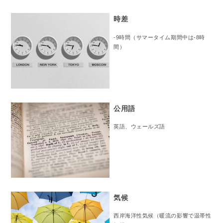
時差
-9時間（サマータイム期間中は-8時
間）
公用語
英語、ウェールズ語
気候
西岸海洋性気候（暖流の影響で温帯性