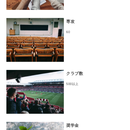
専攻
60
クラブ数
500以上
奨学金