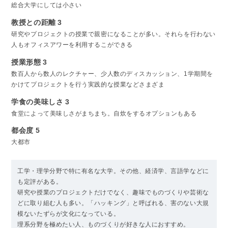
総合大学にしては小さい
教授との距離
3
研究やプロジェクトの授業で親密になることが多い。それらを行わない
人もオフィスアワーを利用するこができる
授業形態
3
数百人から数人のレクチャー、少人数のディスカッション、1学期間を
かけてプロジェクトを行う実践的な授業などさまざま
学食の美味しさ
3
食堂によって美味しさがまちまち。自炊をするオプションもある
都会度
5
大都市
工学・理学分野で特に有名な大学。その他、経済学、言語学などに
も定評がある。
研究や授業のプロジェクトだけでなく、趣味でものづくりや芸術な
どに取り組む人も多い。「ハッキング」と呼ばれる、害のない大規
模ないたずらが文化になっている。
理系分野を極めたい人、ものづくりが好きな人におすすめ。