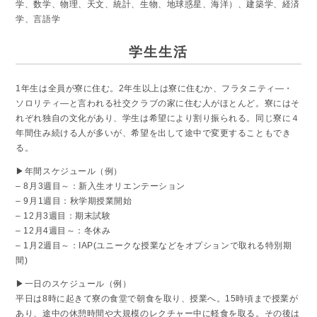
学、数学、物理、天文、統計、生物、地球惑星、海洋）、建築学、経済
学、言語学
学生生活
1年生は全員が寮に住む。2年生以上は寮に住むか、フラタニティ―・
ソロリティ―と言われる社交クラブの家に住む人がほとんど。寮にはそ
れぞれ独自の文化があり、学生は希望により割り振られる。同じ寮に４
年間住み続ける人が多いが、希望を出して途中で変更することもでき
る。
▶︎年間スケジュール（例）
– 8月3週目～：新入生オリエンテーション
– 9月1週目：秋学期授業開始
– 12月3週目：期末試験
– 12月4週目～：冬休み
– 1月2週目～：IAP(ユニークな授業などをオプションで取れる特別期
間)
▶︎一日のスケジュール（例）
平日は8時に起きて寮の食堂で朝食を取り、授業へ。15時頃まで授業が
あり、途中の休憩時間や大規模のレクチャー中に軽食を取る。その後は