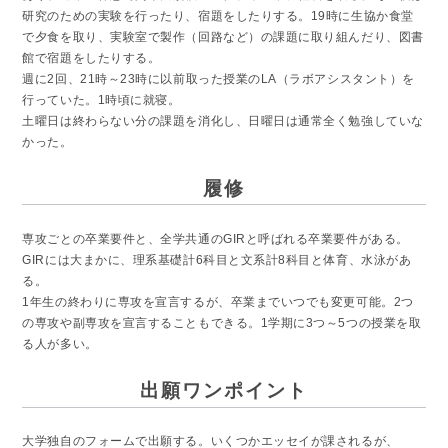
研究のための実験を行ったり、宿題をしたりする。19時に生協か食堂
で夕食を取り、実験室で製作（回路など）の課題に取り組んだり、図書
館で宿題をしたりする。
週に2回、21時～23時に以前取った授業のLA（ラボアシスタント）を
行っていた。1時頃に就寝。
土曜日は終わらない分の課題を消化し、日曜日は通常全く勉強していな
かった。
履修
専攻ごとの卒業要件と、全学共通のGIRと呼ばれる卒業要件がある。
GIRには大まかに、理系基礎計6科目と文系計8科目と体育、水泳があ
る。
1年生の終わりに専攻を宣言するが、卒業までいつでも変更可能。2つ
の専攻や副専攻を宣言することもできる。1学期に3つ～5つの授業を取
る人が多い。
出願ワンポイント
大学独自のフォームで出願する。いくつかエッセイが課されるが、