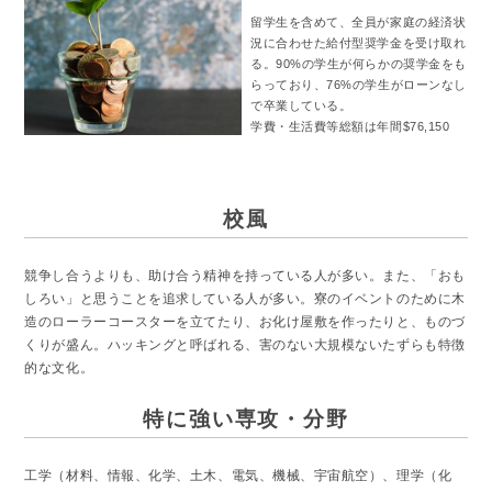
留学生を含めて、全員が家庭の経済状
況に合わせた給付型奨学金を受け取れ
る。90%の学生が何らかの奨学金をも
らっており、76%の学生がローンなし
で卒業している。
学費・生活費等総額は年間$76,150
校風
競争し合うよりも、助け合う精神を持っている人が多い。また、「おも
しろい」と思うことを追求している人が多い。寮のイベントのために木
造のローラーコースターを立てたり、お化け屋敷を作ったりと、ものづ
くりが盛ん。ハッキングと呼ばれる、害のない大規模ないたずらも特徴
的な文化。
特に強い専攻・分野
工学（材料、情報、化学、土木、電気、機械、宇宙航空）、理学（化