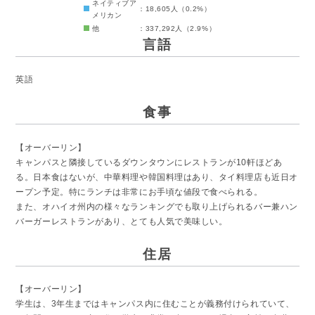
ネイティブア
：18,605人（0.2%）
メリカン
他
：337,292人（2.9%）
言語
英語
食事
【オーバーリン】
キャンパスと隣接しているダウンタウンにレストランが10軒ほどあ
る。日本食はないが、中華料理や韓国料理はあり、タイ料理店も近日オ
ープン予定。特にランチは非常にお手頃な値段で食べられる。
また、オハイオ州内の様々なランキングでも取り上げられるバー兼ハン
バーガーレストランがあり、とても人気で美味しい。
住居
【オーバーリン】
学生は、3年生まではキャンパス内に住むことが義務付けられていて、