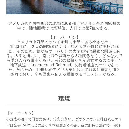
アメリカ合衆国中西部の北東にある州。アメリカ合衆国50州の
中で、陸地面積では第34位、人口では第7位である。
【オーバーリン】
アメリカ中西部のオハイオ州北東部にある小さな街。
1833年に、２人の開拓者により、街と大学が同時に開拓され
た。そのため、昔からオーバリンの大学と街は親密な関係にあ
る。大学と街共に、南北戦争以前から人種関係なく、どんな人で
も受け入れる風潮があり、南部の奴隷たちが逃亡するのに使った
地下鉄道（Underground Railroad）の終着地点の一つであっ
た。そのため、19世紀のアメリカ史において非常に重要な街と
されており、今も歴史を伝える看板やモニュメントが残る。
環境
【オーバーリン】
小規模の都市で田舎にあり、治安は良い。ダウンタウンと呼ばれるエリ
アは全長150mほどの道が３本程度あるのみ。銃の所持は法律で一部許