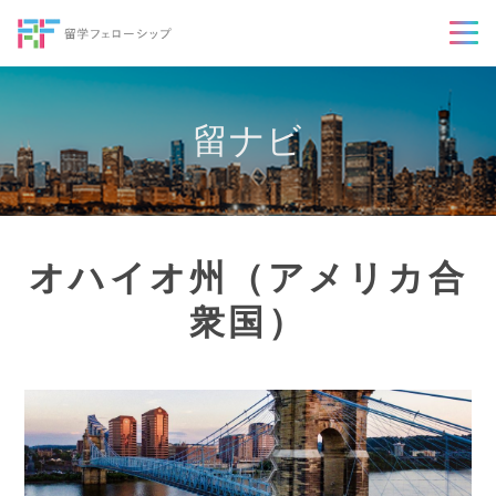
留ナビ
オハイオ州（アメリカ合
衆国）