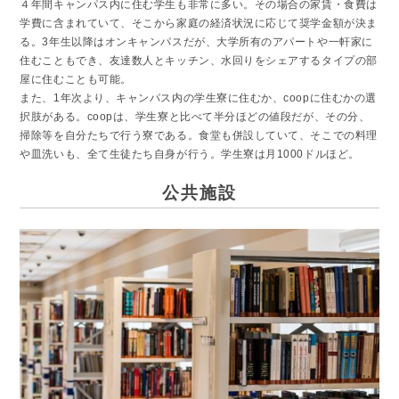
４年間キャンパス内に住む学生も非常に多い。その場合の家賃・食費は
学費に含まれていて、そこから家庭の経済状況に応じて奨学金額が決ま
る。3年生以降はオンキャンパスだが、大学所有のアパートや一軒家に
住むこともでき、友達数人とキッチン、水回りをシェアするタイプの部
屋に住むことも可能。
また、1年次より、キャンパス内の学生寮に住むか、coopに住むかの選
択肢がある。coopは、学生寮と比べて半分ほどの値段だが、その分、
掃除等を自分たちで行う寮である。食堂も併設していて、そこでの料理
や皿洗いも、全て生徒たち自身が行う。学生寮は月1000ドルほど。
公共施設